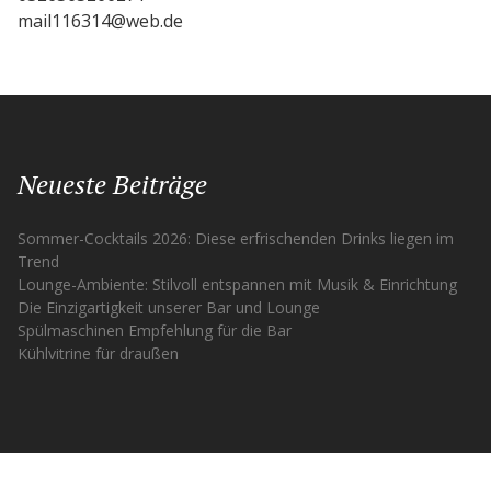
mail116314@web.de
Neueste Beiträge
Sommer-Cocktails 2026: Diese erfrischenden Drinks liegen im
Trend
Lounge-Ambiente: Stilvoll entspannen mit Musik & Einrichtung
Die Einzigartigkeit unserer Bar und Lounge
Spülmaschinen Empfehlung für die Bar
Kühlvitrine für draußen